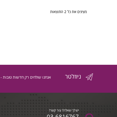
ממוין
מציגים את כל ⁦2⁩ התוצאות
לפי
הפריט
העדכני
ביותר
ניוזלטר
אנחנו שולחים רק חדשות טובות -
יש לך שאלה? צור קשר!
03-6816767