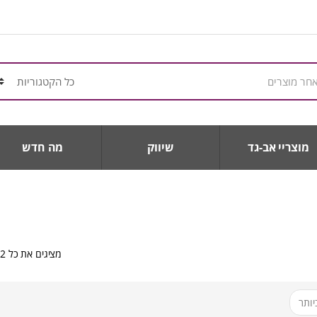
מוצריי אב-גד
שיווק
מה חדש
מציגים את כל ⁦2⁩ התוצאות