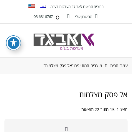
Ski
Ski
ברוכים הבאים לאב-גד מערכות בע”מ
t
t
החשבון שלי
03-6816767
navigatio
conten
עמוד הבית
מוצרים המתויגים “אל פסק מצלמות”
אל פסק מצלמות
ממוין
מציג 1–15 מתוך 22 תוצאות
לפי
הפריט
העדכני