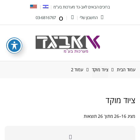
Ski
Ski
ברוכים הבאים לאב-גד מערכות בע”מ
t
t
החשבון שלי
03-6816767
navigatio
conten
עמוד הבית
ציוד מוקד
עמוד 2
ציוד מוקד
ממוין
מציג 16–26 מתוך 26 תוצאות
לפי
הפריט
העדכני