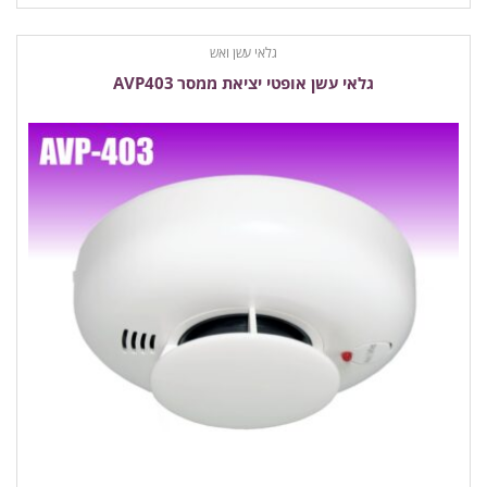
גלאי עשן ואש
גלאי עשן אופטי יציאת ממסר AVP403