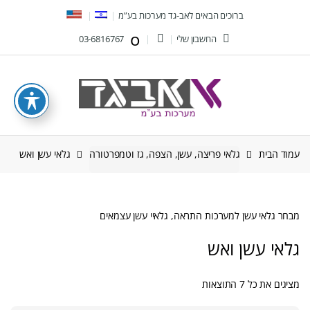
Ski
Ski
ברוכים הבאים לאב-גד מערכות בע”מ
t
t
החשבון שלי
03-6816767
navigatio
conten
עמוד הבית
גלאי פריצה, עשן, הצפה, גז וטמפרטורה
גלאי עשן ואש
מבחר גלאי עשן למערכות התראה, גלאיי עשן עצמאים
גלאי עשן ואש
ממוין
מציגים את כל ⁦7⁩ התוצאות
לפי