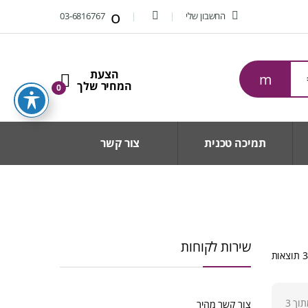
החשבון שלי
03-6816767
0
תמיכה טכנית
צור קשר
שירות לקוחות
ממוין
לפי
הפריט
העדכני
וך 3
צור קשר מהיר