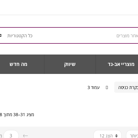
מוצריי אב-גד
שיווק
מה חדש
קרת כניסה
עמוד 3
מציג 31–38 מתוך 38 תוצאות
←
מת