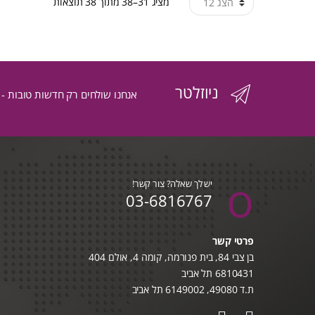
ממוין
מציג 31–38 מתוך 38 תוצאות
לפי
הפריט
ניוזלטר
העדכני
אנחנו שולחים רק חדשות טובות -
ביותר
יש לך שאלה? צור קשר!
03-6816767
פרטי קשר
בן צבי 84, בית פנורמה, קומה 4, אולם 404
6810431 תל אביב
ת.ד 49080, 6149002 תל אביב